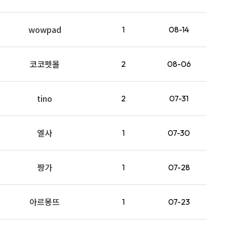
wowpad
1
08-14
코코펫몰
2
08-06
tino
2
07-31
엘사
1
07-30
짱가
1
07-28
아르몽뜨
1
07-23