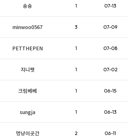
숑숑
1
07-13
minwoo0567
3
07-09
PETTHEPEN
1
07-08
지니펫
1
07-02
크림베베
1
06-15
sungja
1
06-13
멍냥이곳간
2
06-11