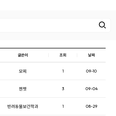
8
초대형
9
애견패드전용
10
400매
1
묶음
2
기저귀
글쓴이
조회
날짜
3
패드
모찌
1
09-10
4
미끄럼방지시트
젠펫
3
09-04
5
면봉
6
대형패드
반려동물보건학과
1
08-29
7
리필