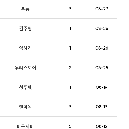
부뉴
3
08-27
8
초대형
9
애견패드전용
김주영
1
08-26
10
400매
임하리
1
08-26
우리스토어
2
08-25
청주펫
1
08-19
앤더독
3
08-13
마구자바
5
08-12