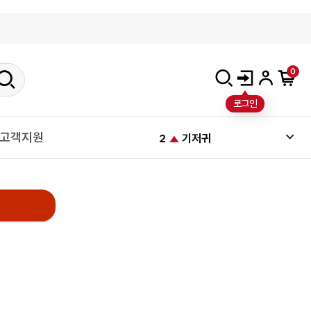
0
10
400매
로그인
1
묶음
고객지원
2
기저귀
3
패드
4
미끄럼방지시트
5
면봉
6
대형패드
7
리필