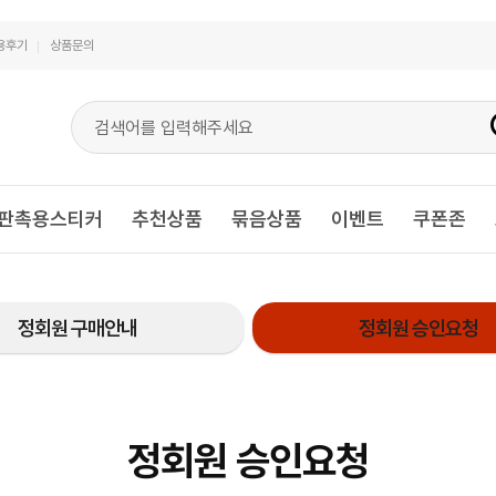
용후기
상품문의
판촉용스티커
추천상품
묶음상품
이벤트
쿠폰존
정회원 구매안내
정회원 승인요청
정회원 승인요청