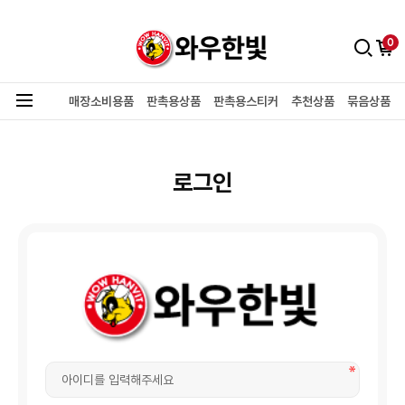
0
매장소비용품
판촉용상품
판촉용스티커
추천상품
묶음상품
로그인