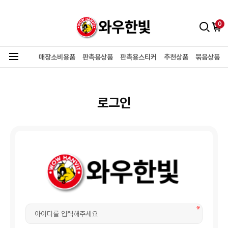
0
매장소비용품
판촉용상품
판촉용스티커
추천상품
묶음상품
로그인