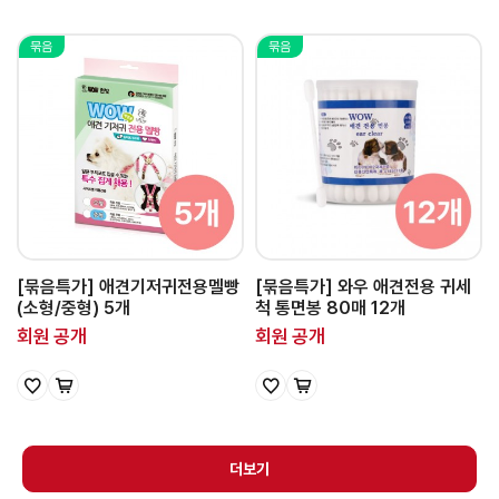
묶음
묶음
[묶음특가] 애견기저귀전용멜빵
[묶음특가] 와우 애견전용 귀세
(소형/중형) 5개
척 통면봉 80매 12개
회원 공개
회원 공개
더보기