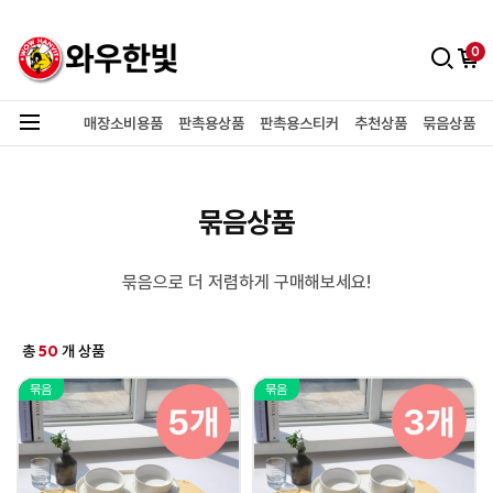
0
매장소비용품
판촉용상품
판촉용스티커
추천상품
묶음상품
묶음상품
묶음으로 더 저렴하게 구매해보세요!
50
총
개 상품
묶음
묶음