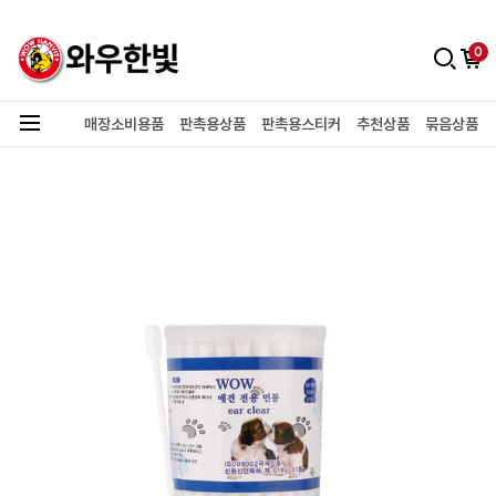
0
매장소비용품
판촉용상품
판촉용스티커
추천상품
묶음상품